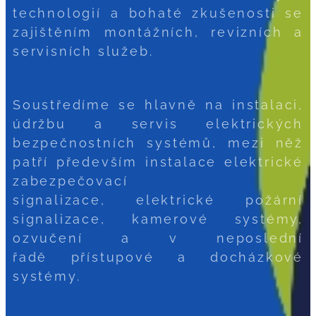
technologií a bohaté zkušenosti se
zajištěním montážních, revizních a
servisních služeb.
Soustředíme se hlavně na instalaci,
údržbu a servis elektrických
bezpečnostních systémů, mezi něž
patří především instalace elektrické
zabezpečovací
signalizace, elektrické požární
signalizace, kamerové systémy,
ozvučení a v neposlední
řadě přístupové a docházkové
systémy.