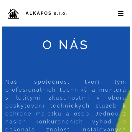
ALKAPOS s.r.o.
O NÁS
Naši společnost tvoří tým
profesionálních techniků a montérů
s letitými zkušenostmi v oboru
poskytování technických služeb k
ochraně majetku a osob. Jednou z
našich konkurenčních výhod je
dokonalá znalost instalovaných